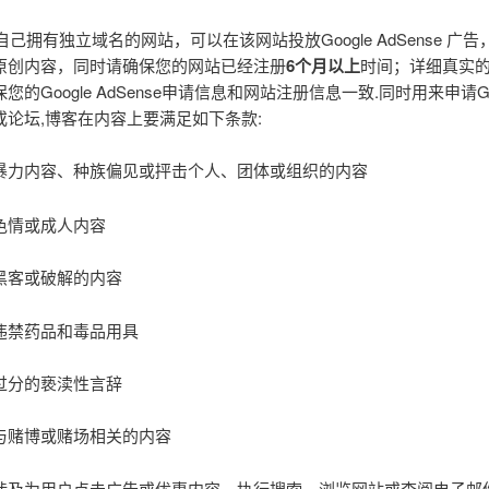
自己拥有独立域名的网站，可以在该网站投放Google AdSense 广
原创内容，同时请确保您的网站已经注册
6
个月以上
时间；详细真实
您的Google AdSense申请信息和网站注册信息一致.同时用来申请
或论坛,博客在内容上要满足如下条款:
暴力内容、种族偏见或抨击个人、团体或组织的内容
色情或成人内容
黑客或破解的内容
违禁药品和毒品用具
过分的亵渎性言辞
与赌博或赌场相关的内容
涉及为用户点击广告或优惠内容、执行搜索、浏览网站或查阅电子邮