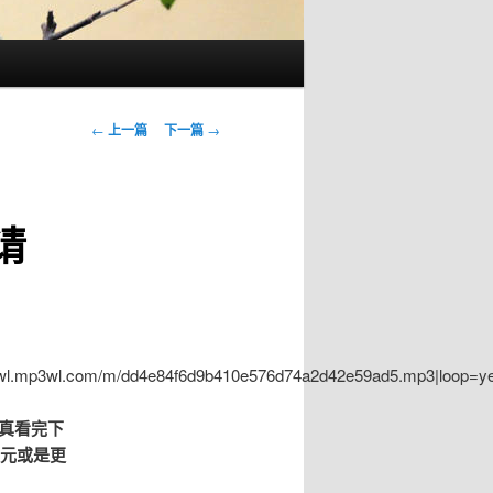
文章导航
←
上一篇
下一篇
→
请
://wl.mp3wl.com/m/dd4e84f6d9b410e576d74a2d42e59ad5.mp3|loop=y
认真看完下
美元或是更