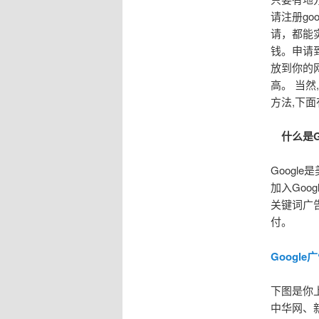
请注册go
请，都能
钱。申请
放到你的
高。 当然
方法,下面
什么是Goo
Googl
加入Goog
关键词广
付。
Google
下图是你上
中华网、新