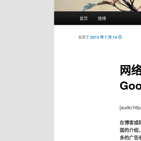
主菜单
首页
微博
跳至主内容区域
跳至副内容区域
发表于
2013 年 7 月 14 日
网
Go
[audio:ht
在博客或网
面的介绍
多的广告