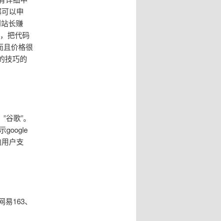
都可以申
到站长赚
码，把代码
而且价格很
的技巧的
”谷歌”。
oogle
向用户支
网易163、