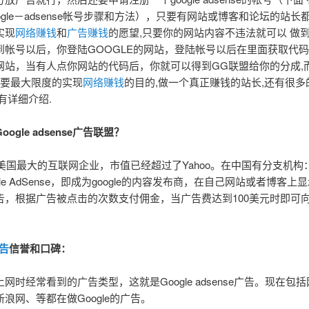
ogle－adsense帐号步骤和方法），只要有网站或博客和论坛的站长
实现
网络赚钱
和
广告赚钱
的愿望,只要你的网站内容不违法就可以 做
到帐号以后，你登陆GOOGLE的网站，登陆帐号以后在里面获取代
网站，当有人点你网站的代码后，你就可以得到GG联盟给你的分成,
,要最大限度的实现
网络赚钱
的目的,做一个真正赚钱的站长,还有很多
有详细介绍.
gle adsense广告联盟？
e是美国最大的互联网企业，市值已经超过了Yahoo。在中国有分支机构：
le AdSense，即成为google的内容发布商，在自己网站或者博客上显示g
告，根据广告被点击的次数支付佣金，当广告费达到100美元时即可
广告
信誉和口碑：
网时经常看到的广告类型，这就是Google adsense广告。现在包括
浪网、等都在做Google的广告。