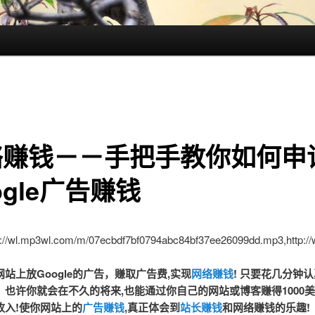
络赚钱－－手把手教你如何申
ogle广告赚钱
tp://wl.mp3wl.com/m/07ecbdf7bf0794abc84bf37ee26099dd.mp3,http
站上放Google的广告，赚取广告费,实现
网络赚钱
! 只要花几分钟
，也许你就会在不久的将来,也能通过你自己的网站或博客赚得1000
收入!使你网站上的
广告赚钱
,真正体会到
站长赚钱
和网络赚钱的乐趣!