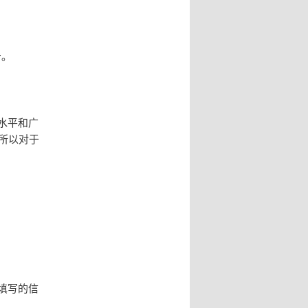
击。
费水平和广
，所以对于
。
证填写的信