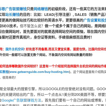
谷歌广告联盟赚钱
只是
网络赚钱
的初级阶段，还有一些其它的方法来
实现
站长赚钱
的目的：比如：LEAD(引导注册）, SALES（销售产
要更高的做网站技巧和比较好的英语水平，更要很高的
广告设置和投
和SEO技术，
但不管怎么说？
做一个或多个属于自己的网站，是网络
但在做网站时，首先要面对的就是选择网站空间的烦恼，现在国内空
备案时还要传真相片，身份证等资料，手续很麻烦而且费时！
用：
国外主机空间
! 好处是不用备案,而且又便宜实惠，速度也快，比国内空间
外空间一般都可以放置无数个网站，不象国内空间有网站数量的限制!
如何选择哪款国外空间较好？这里有一个介绍如何选择国外主机空间的网站作
买教程
(
www.getearnguide.com/buy-hosting.htm
)
，这个网站里面有介绍购
，很简单的！
E是全球最大的搜索引擎，所以GOOGLE的信誉绝对没有问题。GOO
站的关键词给出的广告，所以一个点击从1美分到200美圆不等，想要
会
Google广告联盟赚钱方法
，首先我们要有一个自己的网站或博客，
放广告就行，然后还要申请注册一个google adsense的帐号（下面