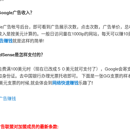
oogle广告收入？
ogle广告帐号后台，即可看到广告展示次数，点击次数，广告单价，
入是按美元计算的。一般日访问量在1000ip的网站，每天可以赚10
广告赚钱
就是这样的简单!
 AdSense是怎样支付的？
费满100美元时（现在已改成５０美元就可支付了），Google会寄
和身份证。去中国银行办理光票托收即可。 下面是一张GG支票的样本
到美元支票的时候,就会体会到
网络快速赚钱
乐趣了
!
e 广告联盟对加盟成员的最新条款: