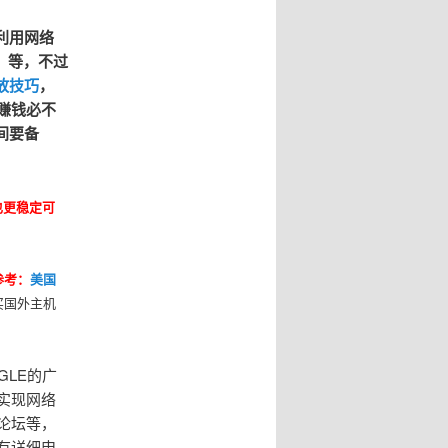
利用网络
品）等，不过
放技巧
，
赚钱必不
间要备
也更稳定可
参考：
美国
买国外主机
GLE的广
实现网络
论坛等，
 有详细申