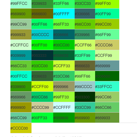
#99FFCC
#339933
#33FF66
#33CC33
#99FF00
#669900
#666600
#00FFFF
#336666
#00FF99
#99CC99
#00FF66
#66FF33
#66CC00
#99CC00
#999933
#00CCCC
#006666
#339966
#66FF99
#CCFFCC
#00FF00
#00CC00
#CCFF66
#CCCC66
#009999
#003333
#006633
#33FF99
#CCFF99
#66CC33
#33CC00
#CCFF33
#666633
#669999
#00FFCC
#336633
#33CC66
#99FF66
#006600
#339900
#CCFF00
#999966
#99CCCC
#33FFCC
#669966
#00CC66
#99FF33
#003300
#99CC66
#999900
#CCCC99
#CCFFFF
#33CC99
#66CC66
#66CC99
#00FF33
#009900
#669900
#669933
#CCCC00