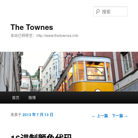
搜
索
The Townes
本站已转移至：http://www.thetownes.info
主菜单
首页
微博
跳至主内容区域
跳至副内容区域
发表于
2013 年 7 月 13 日
文章导航
←
上一篇
下一篇
→