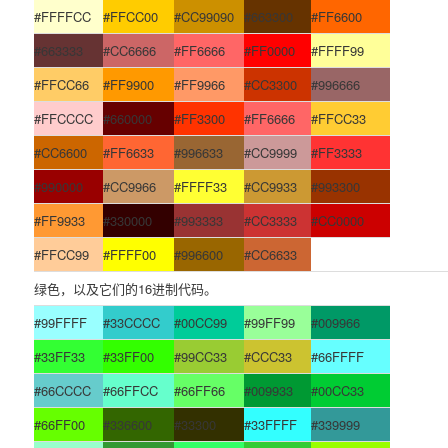
#FFFFCC
#FFCC00
#CC99090
#663300
#FF6600
#663333
#CC6666
#FF6666
#FF0000
#FFFF99
#FFCC66
#FF9900
#FF9966
#CC3300
#996666
#FFCCCC
#660000
#FF3300
#FF6666
#FFCC33
#CC6600
#FF6633
#996633
#CC9999
#FF3333
#990000
#CC9966
#FFFF33
#CC9933
#993300
#FF9933
#330000
#993333
#CC3333
#CC0000
#FFCC99
#FFFF00
#996600
#CC6633
绿色，以及它们的16进制代码。
#99FFFF
#33CCCC
#00CC99
#99FF99
#009966
#33FF33
#33FF00
#99CC33
#CCC33
#66FFFF
#66CCCC
#66FFCC
#66FF66
#009933
#00CC33
#66FF00
#336600
#33300
#33FFFF
#339999